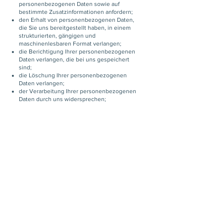
personenbezogenen Daten sowie auf
bestimmte Zusatzinformationen anfordern;
den Erhalt von personenbezogenen Daten,
die Sie uns bereitgestellt haben, in einem
strukturierten, gängigen und
maschinenlesbaren Format verlangen;
die Berichtigung lhrer personenbezogenen
Daten verlangen, die bei uns gespeichert
sind;
die Löschung Ihrer personenbezogenen
Daten verlangen;
der Verarbeitung Ihrer personenbezogenen
Daten durch uns widersprechen;
die Einschränkung der Verarbeitung Ihrer
personenbezogenen Daten verlangen, oder
eine Beschwerde bei einer
Aufsichtsbehörde einreichen.
Bitte beachten Sie jedoch, dass diese
Rechte nicht uneingeschränkt gültig sind
und unseren eigenen berechtigten
Interessen und regulatorischen
Anforderungen unterliegen können. Wenn
Sie allgemeine Fragen zu den von uns
erfassten personenbezogenen Daten und
deren Verwendung haben, wenden Sie sich
bitte an uns, wie unten angegeben.
Im Zuge der Bereitstellung der Dienste
können wir Daten grenzüberschreitend an