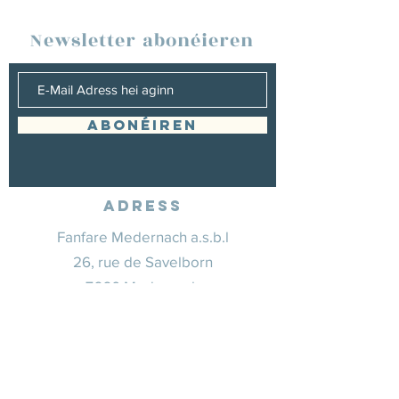
Newsletter abonéieren
Abonéiren
Adress
Fanfare Medernach a.s.b.l
26, rue de Savelborn
7660 Medernach
info@fanfaremedernach.lu