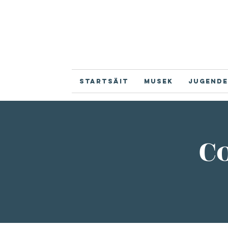
Startsäit
Musek
Jugende
Co