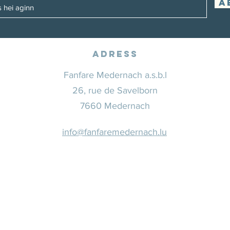
A
Adress
Fanfare Medernach a.s.b.l
26, rue de Savelborn
7660 Medernach
info@fanfaremedernach.lu