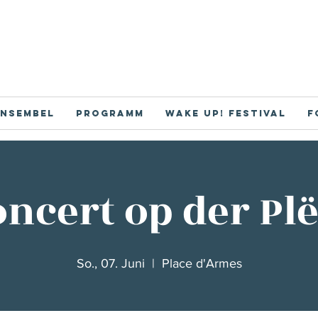
nsembel
Programm
Wake Up! Festival
F
ncert op der Pl
So., 07. Juni
  |  
Place d'Armes