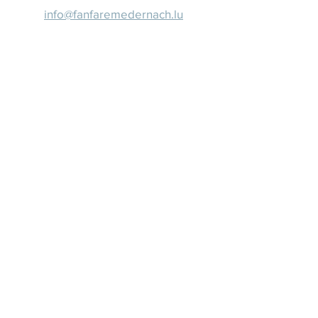
info@fanfaremedernach.lu
Datenschutz
Impressum
Intern
© 2026 Fanfare Medernach