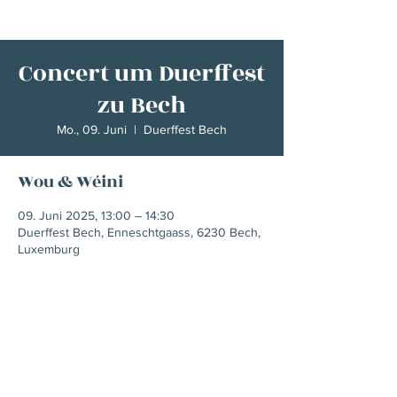
Concert um Duerffest
zu Bech
Mo., 09. Juni
  |  
Duerffest Bech
Wou & Wéini
09. Juni 2025, 13:00 – 14:30
Duerffest Bech, Enneschtgaass, 6230 Bech,
Luxemburg