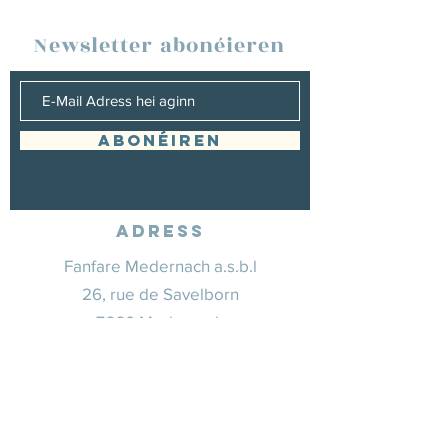
Newsletter abonéieren
Abonéiren
Adress
Fanfare Medernach a.s.b.l
26, rue de Savelborn
7660 Medernach
info@fanfaremedernach.lu