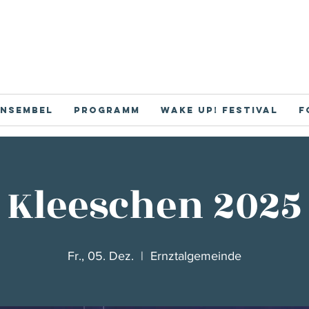
nsembel
Programm
Wake Up! Festival
F
Kleeschen 2025
Fr., 05. Dez.
  |  
Ernztalgemeinde