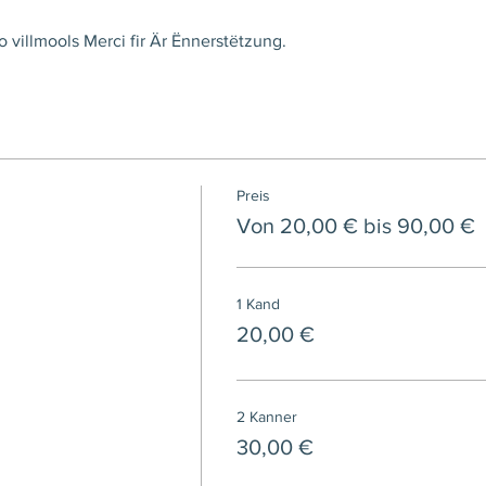
 villmools Merci fir Är Ënnerstëtzung.
Preis
Von 20,00 € bis 90,00 €
1 Kand
20,00 €
2 Kanner
30,00 €