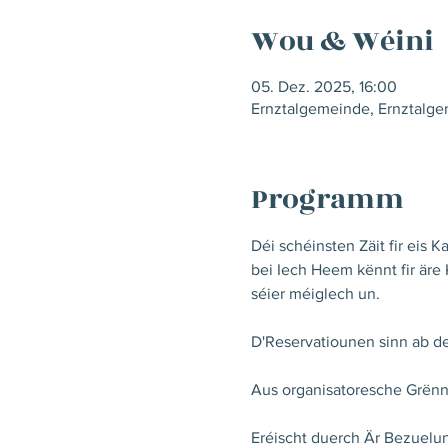
Wou & Wéini
05. Dez. 2025, 16:00
Ernztalgemeinde, Ernztalg
Programm
Déi schéinsten Zäit fir eis 
bei Iech Heem kënnt fir äre
séier méiglech un. 
D'Reservatiounen sinn ab 
Aus organisatoresche Grënn
Eréischt duerch Är Bezuelun