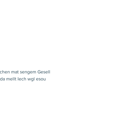
eeschen mat sengem Gesell 
da mellt Iech wgl esou 