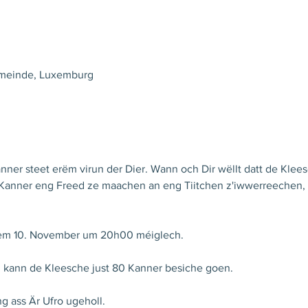
emeinde, Luxemburg
Kanner steet erëm virun der Dier. Wann och Dir wëllt datt de Kl
 Kanner eng Freed ze maachen an eng Tiitchen z'iwwerreechen, 
dem 10. November um 20h00 méiglech.
 kann de Kleesche just 80 Kanner besiche goen.
g ass Är Ufro ugeholl. 