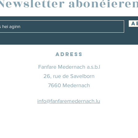
Newsletter abonéiere
A
Adress
Fanfare Medernach a.s.b.l
26, rue de Savelborn
7660 Medernach
info@fanfaremedernach.lu